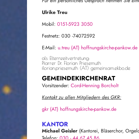
Für ein persönliches Gespräch nehmen Sie bitt
Ulrike Treu
Mobil:
0151-5923 3050
Festnetz: 030 -74072592
E-Mail:
u.treu (AT) hoffnungskirche-pankow.de
als Elternzeitvertretung:
Pfarrer Dr. Florian Priesemuth
florian.priesemuth (AT) gemeinsam.ekbo.de
GEMEINDEKIRCHENRAT
Vorsitzender:
Cord-Henning Borcholt
Kontakt zu allen Mitgliedern des GKR:
gkr (AT) hoffnungskirche-pankow.de
KANTOR
Michael Geisler
(Kantorei, Bläserchor, Orgel
Telefon:
030 - 44 67 45 86