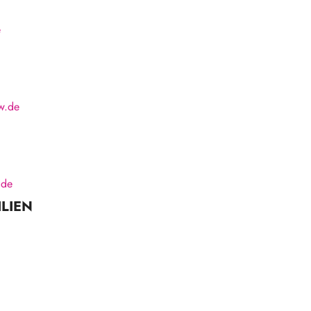
e
w.de
.de
ILIEN