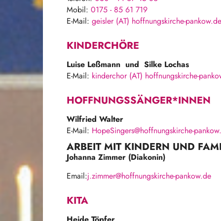
Mobil:
0175 - 85 61 719
E-Mail:
geisler (AT) hoffnungskirche-pankow.d
KINDERCHÖRE
Luise Leßmann und Silke Lochas
E-Mail:
kinderchor (AT) hoffnungskirche-panko
HOFFNUNGSSÄNGER*INNEN
Wilfried Walter
E-Mail:
HopeSingers@hoffnungskirche-pankow
ARBEIT MIT KINDERN UND FAM
Johanna Zimmer (Diakonin)
Email:
j.zimmer@hoffnungskirche-pankow.de
KITA
Heide Töpfer