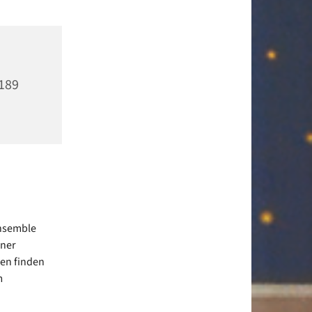
189
Ensemble
ener
ben finden
m