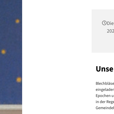
Die
202
Unse
Blechbläse
eingeladen
Epochen un
in der Reg
Gemeindeh