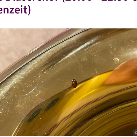
nzeit)
©