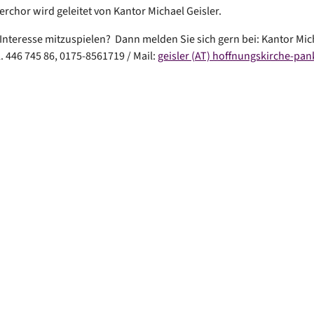
erchor wird geleitet von Kantor Michael Geisler.
Interesse mitzuspielen? Dann melden Sie sich gern bei: Kantor Mic
l. 446 745 86, 0175-8561719 / Mail:
geisler (AT) hoffnungskirche-pa