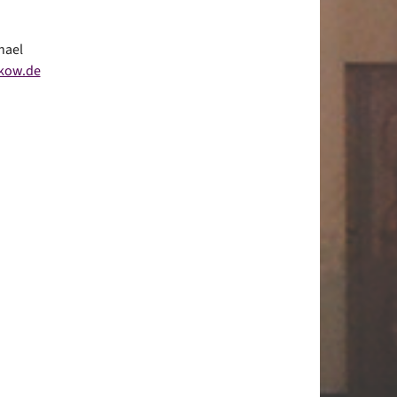
hael
nkow.de