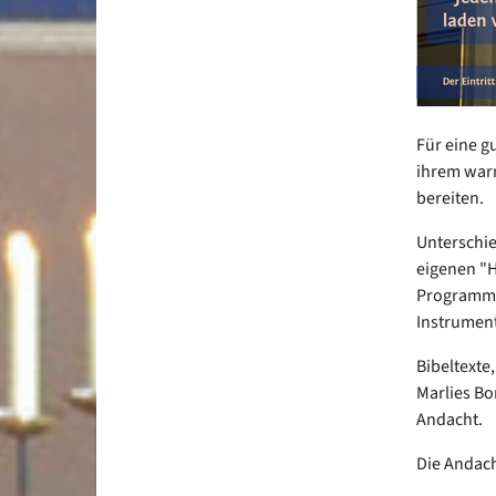
Für eine g
ihrem warm
bereiten.
Unterschie
eigenen "H
Programme
Instrument
Bibeltexte
Marlies Bo
Andacht.
Die Andach