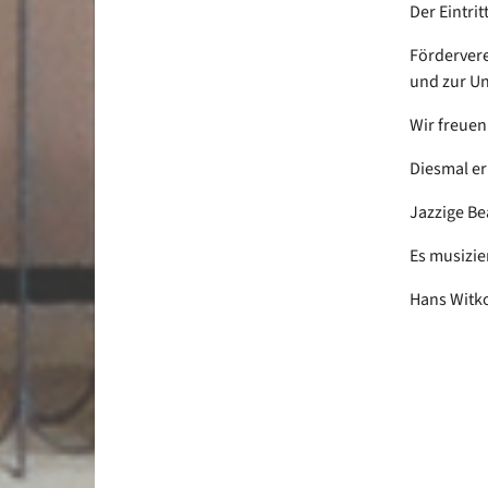
Der Eintrit
Fördervere
und zur Un
Wir freuen
Diesmal er
Jazzige Be
Es musizier
Hans Witk