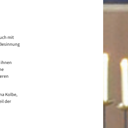
uch mit
 Besinnung
 ihnen
he
eren
na Kolbe,
il der