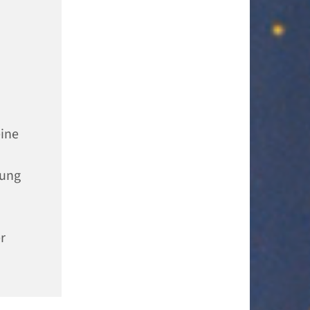
ine
tung
r