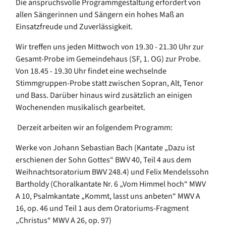
Die anspruchsvolle Programmgestaltung erfordert von
allen Sängerinnen und Sängern ein hohes Maß an
Einsatzfreude und Zuverlässigkeit.
Wir treffen uns jeden Mittwoch von 19.30 - 21.30 Uhr zur
Gesamt-Probe im Gemeindehaus (SF, 1. OG) zur Probe.
Von 18.45 - 19.30 Uhr findet eine wechselnde
Stimmgruppen-Probe statt zwischen Sopran, Alt, Tenor
und Bass. Darüber hinaus wird zusätzlich an einigen
Wochenenden musikalisch gearbeitet.
Derzeit arbeiten wir an folgendem Programm:
Werke von Johann Sebastian Bach (Kantate „Dazu ist
erschienen der Sohn Gottes“ BWV 40, Teil 4 aus dem
Weihnachtsoratorium BWV 248.4) und Felix Mendelssohn
Bartholdy (Choralkantate Nr. 6 „Vom Himmel hoch“ MWV
A 10, Psalmkantate „Kommt, lasst uns anbeten“ MWV A
16, op. 46 und Teil 1 aus dem Oratoriums-Fragment
„Christus“ MWV A 26, op. 97)