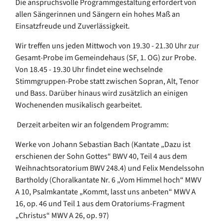
Die anspruchsvolle Programmgestaltung erfordert von
allen Sängerinnen und Sängern ein hohes Maß an
Einsatzfreude und Zuverlässigkeit.
Wir treffen uns jeden Mittwoch von 19.30 - 21.30 Uhr zur
Gesamt-Probe im Gemeindehaus (SF, 1. OG) zur Probe.
Von 18.45 - 19.30 Uhr findet eine wechselnde
Stimmgruppen-Probe statt zwischen Sopran, Alt, Tenor
und Bass. Darüber hinaus wird zusätzlich an einigen
Wochenenden musikalisch gearbeitet.
Derzeit arbeiten wir an folgendem Programm:
Werke von Johann Sebastian Bach (Kantate „Dazu ist
erschienen der Sohn Gottes“ BWV 40, Teil 4 aus dem
Weihnachtsoratorium BWV 248.4) und Felix Mendelssohn
Bartholdy (Choralkantate Nr. 6 „Vom Himmel hoch“ MWV
A 10, Psalmkantate „Kommt, lasst uns anbeten“ MWV A
16, op. 46 und Teil 1 aus dem Oratoriums-Fragment
„Christus“ MWV A 26, op. 97)