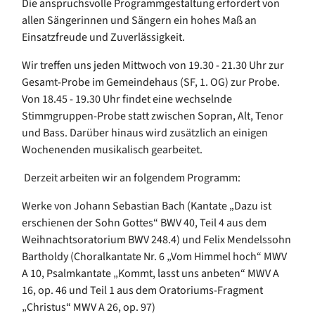
Die anspruchsvolle Programmgestaltung erfordert von
allen Sängerinnen und Sängern ein hohes Maß an
Einsatzfreude und Zuverlässigkeit.
Wir treffen uns jeden Mittwoch von 19.30 - 21.30 Uhr zur
Gesamt-Probe im Gemeindehaus (SF, 1. OG) zur Probe.
Von 18.45 - 19.30 Uhr findet eine wechselnde
Stimmgruppen-Probe statt zwischen Sopran, Alt, Tenor
und Bass. Darüber hinaus wird zusätzlich an einigen
Wochenenden musikalisch gearbeitet.
Derzeit arbeiten wir an folgendem Programm:
Werke von Johann Sebastian Bach (Kantate „Dazu ist
erschienen der Sohn Gottes“ BWV 40, Teil 4 aus dem
Weihnachtsoratorium BWV 248.4) und Felix Mendelssohn
Bartholdy (Choralkantate Nr. 6 „Vom Himmel hoch“ MWV
A 10, Psalmkantate „Kommt, lasst uns anbeten“ MWV A
16, op. 46 und Teil 1 aus dem Oratoriums-Fragment
„Christus“ MWV A 26, op. 97)