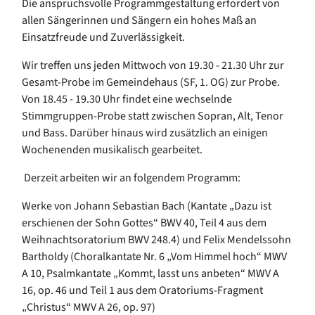
Die anspruchsvolle Programmgestaltung erfordert von
allen Sängerinnen und Sängern ein hohes Maß an
Einsatzfreude und Zuverlässigkeit.
Wir treffen uns jeden Mittwoch von 19.30 - 21.30 Uhr zur
Gesamt-Probe im Gemeindehaus (SF, 1. OG) zur Probe.
Von 18.45 - 19.30 Uhr findet eine wechselnde
Stimmgruppen-Probe statt zwischen Sopran, Alt, Tenor
und Bass. Darüber hinaus wird zusätzlich an einigen
Wochenenden musikalisch gearbeitet.
Derzeit arbeiten wir an folgendem Programm:
Werke von Johann Sebastian Bach (Kantate „Dazu ist
erschienen der Sohn Gottes“ BWV 40, Teil 4 aus dem
Weihnachtsoratorium BWV 248.4) und Felix Mendelssohn
Bartholdy (Choralkantate Nr. 6 „Vom Himmel hoch“ MWV
A 10, Psalmkantate „Kommt, lasst uns anbeten“ MWV A
16, op. 46 und Teil 1 aus dem Oratoriums-Fragment
„Christus“ MWV A 26, op. 97)