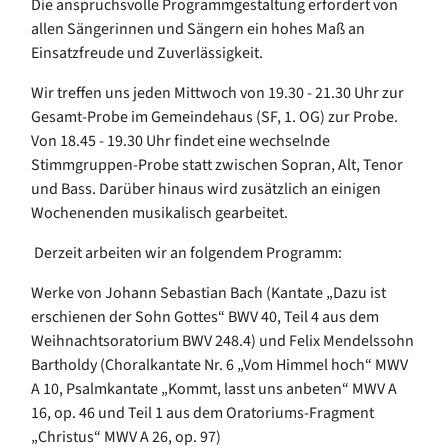
Die anspruchsvolle Programmgestaltung erfordert von
allen Sängerinnen und Sängern ein hohes Maß an
Einsatzfreude und Zuverlässigkeit.
Wir treffen uns jeden Mittwoch von 19.30 - 21.30 Uhr zur
Gesamt-Probe im Gemeindehaus (SF, 1. OG) zur Probe.
Von 18.45 - 19.30 Uhr findet eine wechselnde
Stimmgruppen-Probe statt zwischen Sopran, Alt, Tenor
und Bass. Darüber hinaus wird zusätzlich an einigen
Wochenenden musikalisch gearbeitet.
Derzeit arbeiten wir an folgendem Programm:
Werke von Johann Sebastian Bach (Kantate „Dazu ist
erschienen der Sohn Gottes“ BWV 40, Teil 4 aus dem
Weihnachtsoratorium BWV 248.4) und Felix Mendelssohn
Bartholdy (Choralkantate Nr. 6 „Vom Himmel hoch“ MWV
A 10, Psalmkantate „Kommt, lasst uns anbeten“ MWV A
16, op. 46 und Teil 1 aus dem Oratoriums-Fragment
„Christus“ MWV A 26, op. 97)