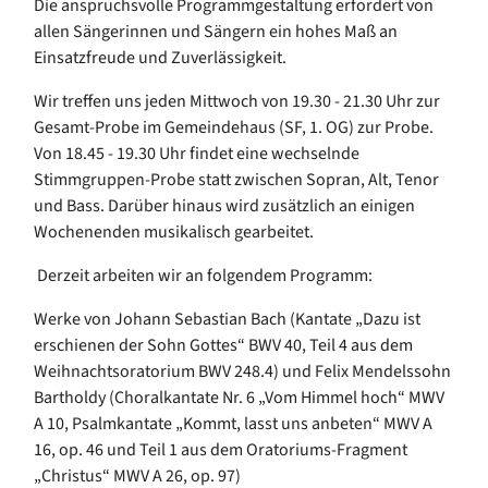
Die anspruchsvolle Programmgestaltung erfordert von
allen Sängerinnen und Sängern ein hohes Maß an
Einsatzfreude und Zuverlässigkeit.
Wir treffen uns jeden Mittwoch von 19.30 - 21.30 Uhr zur
Gesamt-Probe im Gemeindehaus (SF, 1. OG) zur Probe.
Von 18.45 - 19.30 Uhr findet eine wechselnde
Stimmgruppen-Probe statt zwischen Sopran, Alt, Tenor
und Bass. Darüber hinaus wird zusätzlich an einigen
Wochenenden musikalisch gearbeitet.
Derzeit arbeiten wir an folgendem Programm:
Werke von Johann Sebastian Bach (Kantate „Dazu ist
erschienen der Sohn Gottes“ BWV 40, Teil 4 aus dem
Weihnachtsoratorium BWV 248.4) und Felix Mendelssohn
Bartholdy (Choralkantate Nr. 6 „Vom Himmel hoch“ MWV
A 10, Psalmkantate „Kommt, lasst uns anbeten“ MWV A
16, op. 46 und Teil 1 aus dem Oratoriums-Fragment
„Christus“ MWV A 26, op. 97)