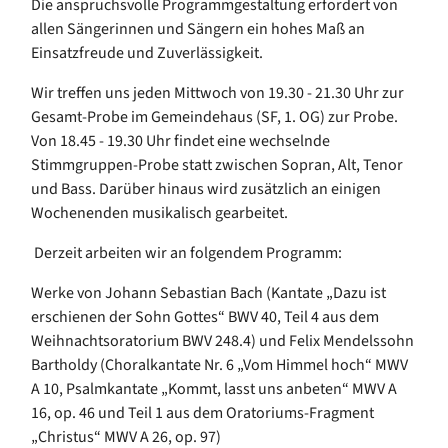
Die anspruchsvolle Programmgestaltung erfordert von
allen Sängerinnen und Sängern ein hohes Maß an
Einsatzfreude und Zuverlässigkeit.
Wir treffen uns jeden Mittwoch von 19.30 - 21.30 Uhr zur
Gesamt-Probe im Gemeindehaus (SF, 1. OG) zur Probe.
Von 18.45 - 19.30 Uhr findet eine wechselnde
Stimmgruppen-Probe statt zwischen Sopran, Alt, Tenor
und Bass. Darüber hinaus wird zusätzlich an einigen
Wochenenden musikalisch gearbeitet.
Derzeit arbeiten wir an folgendem Programm:
Werke von Johann Sebastian Bach (Kantate „Dazu ist
erschienen der Sohn Gottes“ BWV 40, Teil 4 aus dem
Weihnachtsoratorium BWV 248.4) und Felix Mendelssohn
Bartholdy (Choralkantate Nr. 6 „Vom Himmel hoch“ MWV
A 10, Psalmkantate „Kommt, lasst uns anbeten“ MWV A
16, op. 46 und Teil 1 aus dem Oratoriums-Fragment
„Christus“ MWV A 26, op. 97)