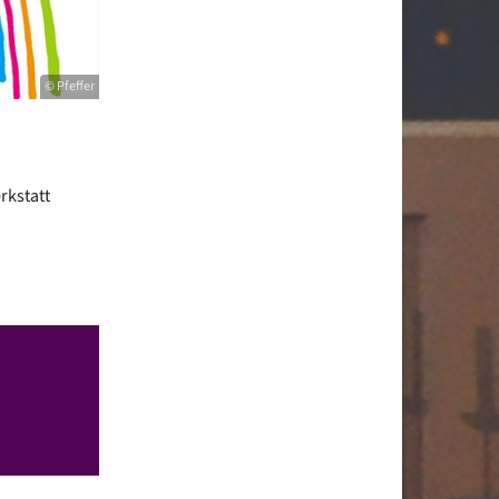
© Pfeffer
rkstatt