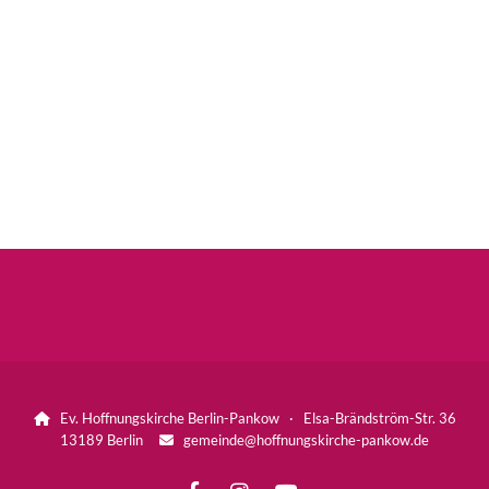
Ev. Hoffnungskirche Berlin-Pankow · Elsa-Brändström-Str. 36

13189 Berlin
gemeinde@hoffnungskirche-pankow.de
